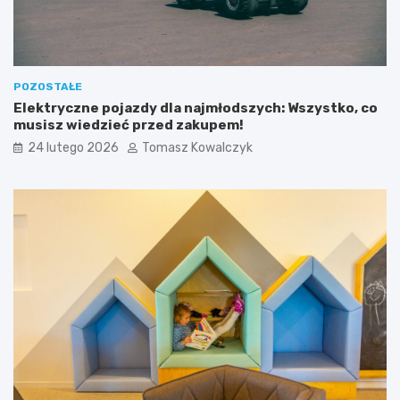
e
w
o
j
u
POZOSTAŁE
Elektryczne pojazdy dla najmłodszych: Wszystko, co
musisz wiedzieć przed zakupem!
24 lutego 2026
Tomasz Kowalczyk