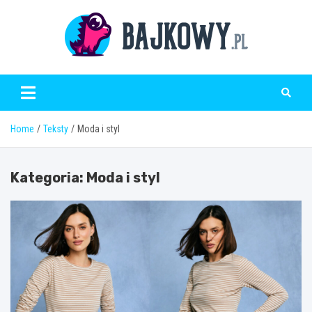
Skip
to
content
Bajkowy.pl
Home
Teksty
Moda i styl
Kategoria:
Moda i styl