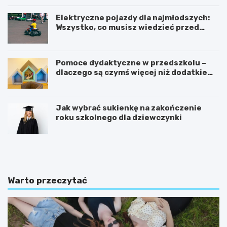
Elektryczne pojazdy dla najmłodszych:
Wszystko, co musisz wiedzieć przed
zakupem!
Pomoce dydaktyczne w przedszkolu –
dlaczego są czymś więcej niż dodatkiem
do zajęć?
Jak wybrać sukienkę na zakończenie
roku szkolnego dla dziewczynki
C
K
o
s
p
i
o
ą
w
ż
Warto przeczytać
i
e
n
c
n
z
o
k
u
i