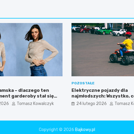
POZOSTAŁE
amska – dlaczego ten
Elektryczne pojazdy dla
ment garderoby stał się
najmłodszych: Wszystko, 
woczesnego kobiecego
wiedzieć przed zakupem!
2026
Tomasz Kowalczyk
24 lutego 2026
Tomasz K
Copyright © 2026
Bajkowy.pl