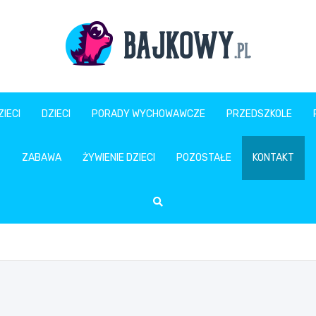
Bajkowy.pl
IECI
DZIECI
PORADY WYCHOWAWCZE
PRZEDSZKOLE
ZABAWA
ŻYWIENIE DZIECI
POZOSTAŁE
KONTAKT