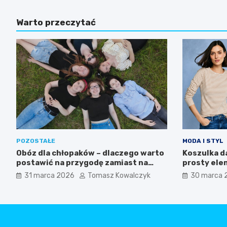
Warto przeczytać
POZOSTAŁE
MODA I STYL
Obóz dla chłopaków – dlaczego warto
Koszulka d
postawić na przygodę zamiast na
prosty ele
nudę
filarem no
31 marca 2026
Tomasz Kowalczyk
30 marca 
stylu?