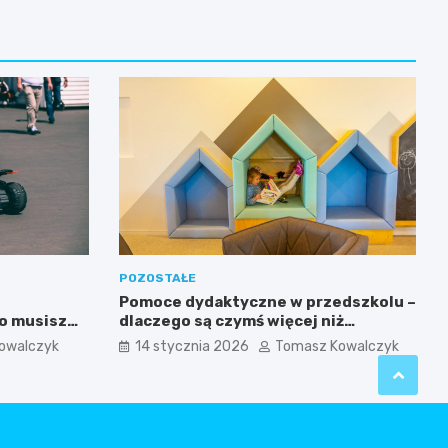
POZOSTAŁE
Pomoce dydaktyczne w przedszkolu –
co musisz
dlaczego są czymś więcej niż
dodatkiem do zajęć?
owalczyk
14 stycznia 2026
Tomasz Kowalczyk