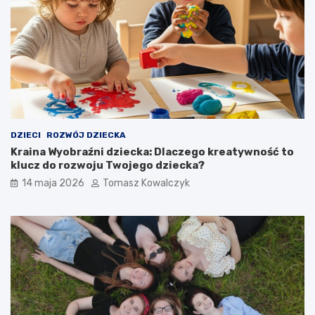
e
n
ć
s
2
o
l
r
e
y
t
c
n
z
i
n
e
e
d
d
DZIECI
ROZWÓJ DZIECKA
z
l
Kraina Wyobraźni dziecka: Dlaczego kreatywność to
i
a
klucz do rozwoju Twojego dziecka?
e
d
14 maja 2026
Tomasz Kowalczyk
c
z
k
i
o
e
?
c
K
i
l
:
u
j
c
a
z
k
o
i