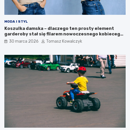
j
u
MODA I STYL
Koszulka damska – dlaczego ten prosty element
garderoby stał się filarem nowoczesnego kobiecego
stylu?
30 marca 2026
Tomasz Kowalczyk