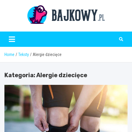
Skip
to
content
Bajkowy.pl
Home
Teksty
Alergie dziecięce
Kategoria:
Alergie dziecięce