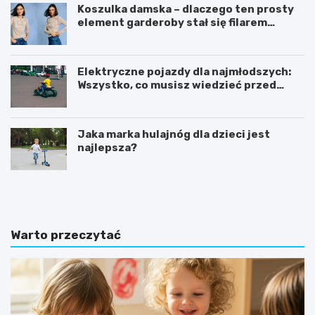
Koszulka damska – dlaczego ten prosty
element garderoby stał się filarem
nowoczesnego kobiecego stylu?
Elektryczne pojazdy dla najmłodszych:
Wszystko, co musisz wiedzieć przed
zakupem!
Jaka marka hulajnóg dla dzieci jest
najlepsza?
C
K
o
s
p
i
o
ą
w
ż
Warto przeczytać
i
e
n
c
n
z
o
k
u
i
m
s
i
e