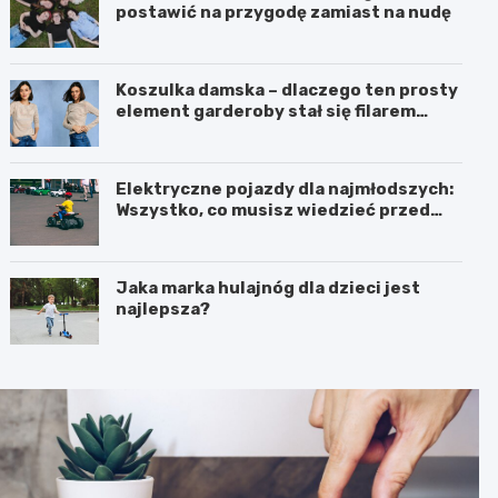
postawić na przygodę zamiast na nudę
Koszulka damska – dlaczego ten prosty
element garderoby stał się filarem
nowoczesnego kobiecego stylu?
Elektryczne pojazdy dla najmłodszych:
Wszystko, co musisz wiedzieć przed
zakupem!
Jaka marka hulajnóg dla dzieci jest
najlepsza?