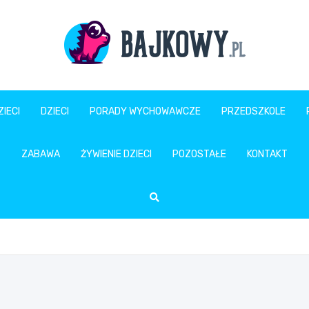
Bajkowy.pl
IECI
DZIECI
PORADY WYCHOWAWCZE
PRZEDSZKOLE
ZABAWA
ŻYWIENIE DZIECI
POZOSTAŁE
KONTAKT