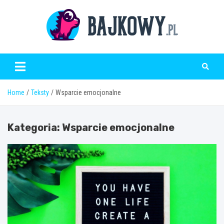
Skip
to
content
Bajkowy.pl
Home
Teksty
Wsparcie emocjonalne
Kategoria:
Wsparcie emocjonalne