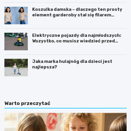
Koszulka damska – dlaczego ten prosty
element garderoby stał się filarem
nowoczesnego kobiecego stylu?
Elektryczne pojazdy dla najmłodszych:
Wszystko, co musisz wiedzieć przed
zakupem!
Jaka marka hulajnóg dla dzieci jest
najlepsza?
C
K
o
s
p
i
o
ą
w
ż
Warto przeczytać
i
e
n
c
n
z
o
k
u
i
m
s