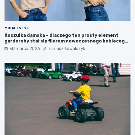
o
j
u
MODA I STYL
Koszulka damska – dlaczego ten prosty element
garderoby stał się filarem nowoczesnego kobiecego
stylu?
30 marca 2026
Tomasz Kowalczyk