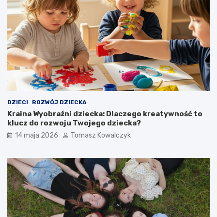
i
e
e
n
ć
s
2
o
l
r
e
y
t
c
n
z
i
n
e
e
d
d
DZIECI
ROZWÓJ DZIECKA
z
l
Kraina Wyobraźni dziecka: Dlaczego kreatywność to
i
a
klucz do rozwoju Twojego dziecka?
e
d
14 maja 2026
Tomasz Kowalczyk
c
z
k
i
o
e
?
c
K
i
l
:
u
j
c
a
z
k