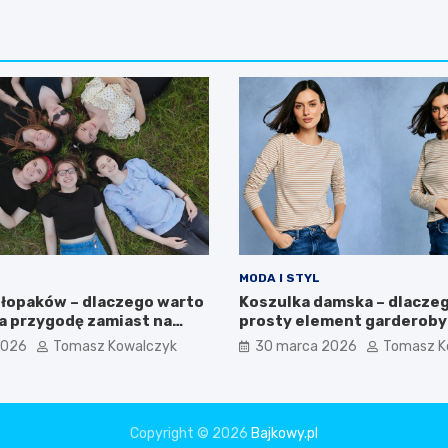
MODA I STYL
hłopaków – dlaczego warto
Koszulka damska – dlacze
a przygodę zamiast na
prosty element garderoby 
filarem nowoczesnego ko
2026
Tomasz Kowalczyk
30 marca 2026
Tomasz K
stylu?
Copyright © 2026
Bajkowy.pl