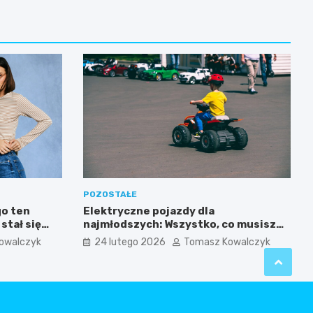
POZOSTAŁE
go ten
Elektryczne pojazdy dla
stał się
najmłodszych: Wszystko, co musisz
biecego
wiedzieć przed zakupem!
owalczyk
24 lutego 2026
Tomasz Kowalczyk