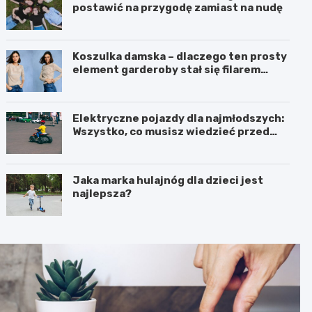
postawić na przygodę zamiast na nudę
Koszulka damska – dlaczego ten prosty
element garderoby stał się filarem
nowoczesnego kobiecego stylu?
Elektryczne pojazdy dla najmłodszych:
Wszystko, co musisz wiedzieć przed
zakupem!
Jaka marka hulajnóg dla dzieci jest
najlepsza?