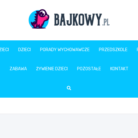
Bajkowy.pl
IECI
DZIECI
PORADY WYCHOWAWCZE
PRZEDSZKOLE
ZABAWA
ŻYWIENIE DZIECI
POZOSTAŁE
KONTAKT