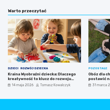
Warto przeczytać
DZIECI
ROZWÓJ DZIECKA
POZOSTAŁE
Kraina Wyobraźni dziecka: Dlaczego
Obóz dla c
kreatywność to klucz do rozwoju
postawić n
Twojego dziecka?
nudę
14 maja 2026
Tomasz Kowalczyk
31 marca 