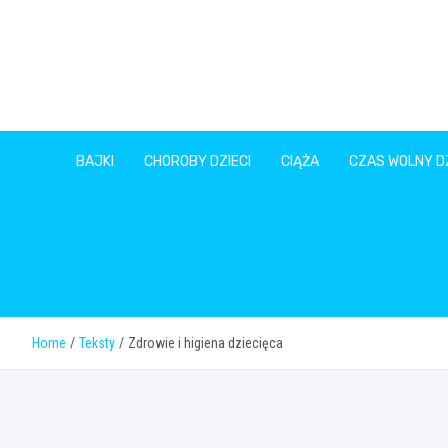
Skip
to
content
BAJKI
CHOROBY DZIECI
CIĄŻA
CZAS WOLNY DZ
Home
Teksty
Zdrowie i higiena dziecięca