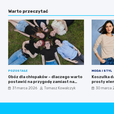
Warto przeczytać
POZOSTAŁE
MODA I STYL
Obóz dla chłopaków – dlaczego warto
Koszulka d
postawić na przygodę zamiast na
prosty ele
nudę
filarem no
31 marca 2026
Tomasz Kowalczyk
30 marca 
stylu?