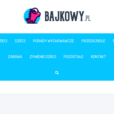
Bajkowy.pl
IECI
DZIECI
PORADY WYCHOWAWCZE
PRZEDSZKOLE
ZABAWA
ŻYWIENIE DZIECI
POZOSTAŁE
KONTAKT