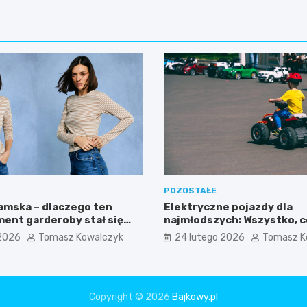
POZOSTAŁE
amska – dlaczego ten
Elektryczne pojazdy dla
ment garderoby stał się
najmłodszych: Wszystko, 
woczesnego kobiecego
wiedzieć przed zakupem!
2026
Tomasz Kowalczyk
24 lutego 2026
Tomasz K
Copyright © 2026
Bajkowy.pl