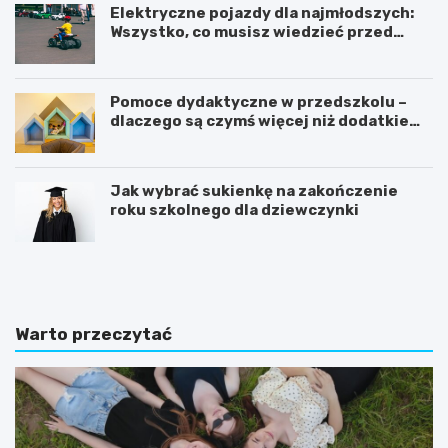
Elektryczne pojazdy dla najmłodszych:
Wszystko, co musisz wiedzieć przed
zakupem!
Pomoce dydaktyczne w przedszkolu –
dlaczego są czymś więcej niż dodatkiem
do zajęć?
Jak wybrać sukienkę na zakończenie
roku szkolnego dla dziewczynki
C
K
o
s
p
i
o
ą
w
ż
Warto przeczytać
i
e
n
c
n
z
o
k
u
i
m
s
i
e