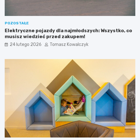
j
u
POZOSTAŁE
Elektryczne pojazdy dla najmłodszych: Wszystko, co
musisz wiedzieć przed zakupem!
24 lutego 2026
Tomasz Kowalczyk