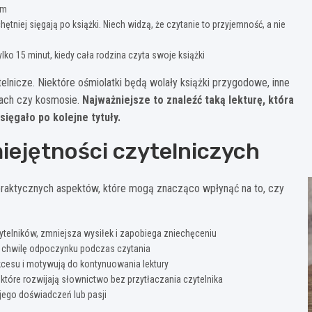
em
ętniej sięgają po książki. Niech widzą, że czytanie to przyjemność, a nie
ylko 15 minut, kiedy cała rodzina czyta swoje książki
elnicze. Niektóre ośmiolatki będą wolały książki przygodowe, inne
urach czy kosmosie.
Najważniejsze to znaleźć taką lekturę, która
sięgało po kolejne tytuły.
iejętności czytelniczych
 praktycznych aspektów, które mogą znacząco wpłynąć na to, czy
ytelników, zmniejsza wysiłek i zapobiega zniechęceniu
ają chwilę odpoczynku podczas czytania
kcesu i motywują do kontynuowania lektury
, które rozwijają słownictwo bez przytłaczania czytelnika
ego doświadczeń lub pasji