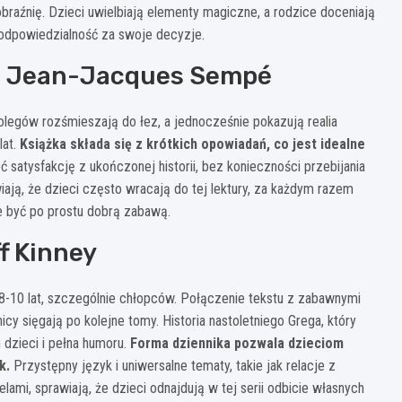
raźnię. Dzieci uwielbiają elementy magiczne, a rodzice doceniają
i odpowiedzialność za swoje decyzje.
ny, Jean-Jacques Sempé
kolegów rozśmieszają do łez, a jednocześnie pokazują realia
lat.
Książka składa się z krótkich opowiadań, co jest idealne
 satysfakcję z ukończonej historii, bez konieczności przebijania
iają, że dzieci często wracają do tej lektury, za każdym razem
że być po prostu dobrą zabawą.
f Kinney
8-10 lat, szczególnie chłopców. Połączenie tekstu z zabawnymi
cy sięgają po kolejne tomy. Historia nastoletniego Grega, który
dzieci i pełna humoru.
Forma dziennika pozwala dzieciom
k.
Przystępny język i uniwersalne tematy, takie jak relacje z
mi, sprawiają, że dzieci odnajdują w tej serii odbicie własnych