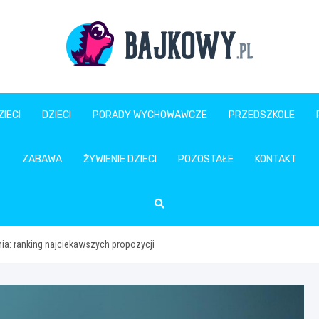
Bajkowy.pl
IECI
DZIECI
PORADY WYCHOWAWCZE
PRZEDSZKOLE
ZABAWA
ŻYWIENIE DZIECI
POZOSTAŁE
KONTAKT
nia: ranking najciekawszych propozycji