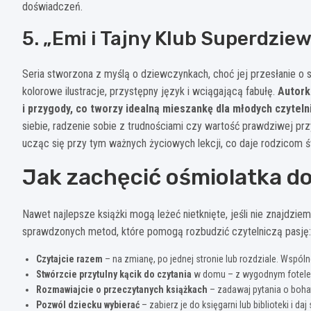
doświadczeń.
5. „Emi i Tajny Klub Superdzie
Seria stworzona z myślą o dziewczynkach, choć jej przesłanie o sil
kolorowe ilustracje, przystępny język i wciągającą fabułę.
Autork
i przygody, co tworzy idealną mieszankę dla młodych czyteln
siebie, radzenie sobie z trudnościami czy wartość prawdziwej pr
ucząc się przy tym ważnych życiowych lekcji, co daje rodzicom 
Jak zachęcić ośmiolatka d
Nawet najlepsze książki mogą leżeć nietknięte, jeśli nie znajdzie
sprawdzonych metod, które pomogą rozbudzić czytelniczą pasję:
Czytajcie razem
– na zmianę, po jednej stronie lub rozdziale. Wspóln
Stwórzcie przytulny kącik do czytania
w domu – z wygodnym fotelem
Rozmawiajcie o przeczytanych książkach
– zadawaj pytania o bohat
Pozwól dziecku wybierać
– zabierz je do księgarni lub biblioteki i d