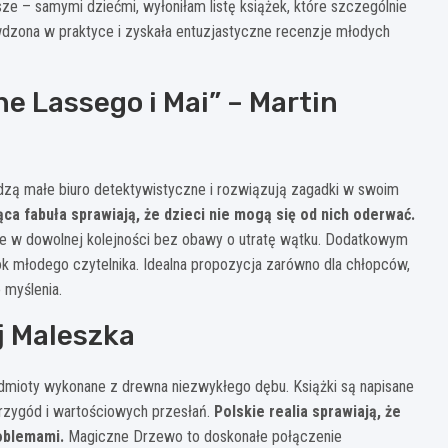
ze – samymi dziećmi, wyłoniłam listę książek, które szczególnie
awdzona w praktyce i zyskała entuzjastyczne recenzje młodych
ne Lassego i Mai” – Martin
adzą małe biuro detektywistyczne i rozwiązują zagadki w swoim
ąca fabuła sprawiają, że dzieci nie mogą się od nich oderwać.
je w dowolnej kolejności bez obawy o utratę wątku. Dodatkowym
rok młodego czytelnika. Idealna propozycja zarówno dla chłopców,
 myślenia.
j Maleszka
dmioty wykonane z drewna niezwykłego dębu. Książki są napisane
rzygód i wartościowych przesłań.
Polskie realia sprawiają, że
roblemami.
Magiczne Drzewo to doskonałe połączenie