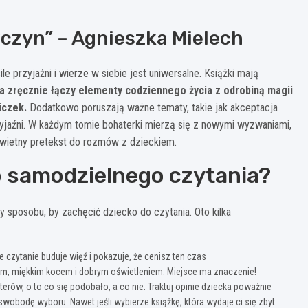
wczyn” – Agnieszka Mielech
e przyjaźni i wierze w siebie jest uniwersalne. Książki mają
a zręcznie łączy elementy codziennego życia z odrobiną magii
iczek.
Dodatkowo poruszają ważne tematy, takie jak akceptacja
zyjaźni. W każdym tomie bohaterki mierzą się z nowymi wyzwaniami,
świetny pretekst do rozmów z dzieckiem.
o samodzielnego czytania?
my sposobu, by zachęcić dziecko do czytania. Oto kilka
e czytanie buduje więź i pokazuje, że cenisz ten czas
, miękkim kocem i dobrym oświetleniem. Miejsce ma znaczenie!
erów, o to co się podobało, a co nie. Traktuj opinie dziecka poważnie
aj swobodę wyboru. Nawet jeśli wybierze książkę, która wydaje ci się zbyt