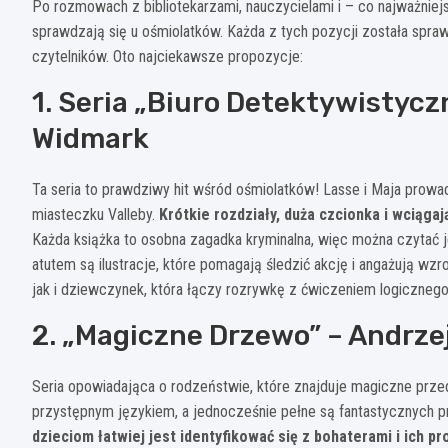
Po rozmowach z bibliotekarzami, nauczycielami i – co najważniejs
sprawdzają się u ośmiolatków. Każda z tych pozycji została spr
czytelników. Oto najciekawsze propozycje:
1. Seria „Biuro Detektywistycz
Widmark
Ta seria to prawdziwy hit wśród ośmiolatków! Lasse i Maja prow
miasteczku Valleby.
Krótkie rozdziały, duża czcionka i wciągaj
Każda książka to osobna zagadka kryminalna, więc można czytać 
atutem są ilustracje, które pomagają śledzić akcję i angażują wz
jak i dziewczynek, która łączy rozrywkę z ćwiczeniem logicznego
2. „Magiczne Drzewo” – Andrze
Seria opowiadająca o rodzeństwie, które znajduje magiczne prze
przystępnym językiem, a jednocześnie pełne są fantastycznych p
dzieciom łatwiej jest identyfikować się z bohaterami i ich p