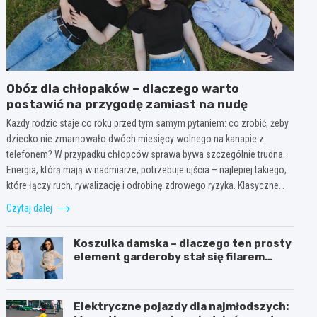
Obóz dla chłopaków – dlaczego warto
postawić na przygodę zamiast na nudę
Każdy rodzic staje co roku przed tym samym pytaniem: co zrobić, żeby
dziecko nie zmarnowało dwóch miesięcy wolnego na kanapie z
telefonem? W przypadku chłopców sprawa bywa szczególnie trudna.
Energia, którą mają w nadmiarze, potrzebuje ujścia – najlepiej takiego,
które łączy ruch, rywalizację i odrobinę zdrowego ryzyka. Klasyczne…
Czytaj dalej
Koszulka damska – dlaczego ten prosty
element garderoby stał się filarem
nowoczesnego kobiecego stylu?
Elektryczne pojazdy dla najmłodszych: