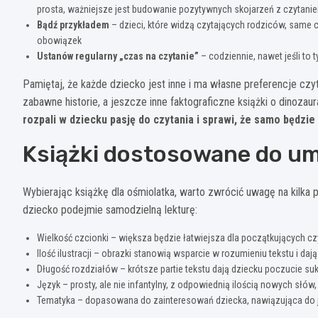
prosta, ważniejsze jest budowanie pozytywnych skojarzeń z czytani
Bądź przykładem
– dzieci, które widzą czytających rodziców, same ch
obowiązek
Ustanów regularny „czas na czytanie”
– codziennie, nawet jeśli to t
Pamiętaj, że każde dziecko jest inne i ma własne preferencje czyt
zabawne historie, a jeszcze inne faktograficzne książki o dinoza
rozpali w dziecku pasję do czytania i sprawi, że samo będzie 
Książki dostosowane do um
Wybierając książkę dla ośmiolatka, warto zwrócić uwagę na kilka
dziecko podejmie samodzielną lekturę:
Wielkość czcionki – większa będzie łatwiejsza dla początkujących cz
Ilość ilustracji – obrazki stanowią wsparcie w rozumieniu tekstu i d
Długość rozdziałów – krótsze partie tekstu dają dziecku poczucie su
Język – prosty, ale nie infantylny, z odpowiednią ilością nowych słów
Tematyka – dopasowana do zainteresowań dziecka, nawiązująca do j