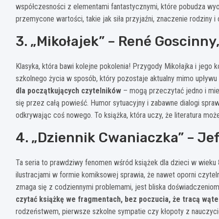
współczesności z elementami fantastycznymi, które pobudza wyob
przemycone wartości, takie jak siła przyjaźni, znaczenie rodziny 
3. „Mikołajek” – René Goscin
Klasyka, która bawi kolejne pokolenia! Przygody Mikołajka i jego 
szkolnego życia w sposób, który pozostaje aktualny mimo upływu 
dla początkujących czytelników
– mogą przeczytać jedno i mieć
się przez całą powieść. Humor sytuacyjny i zabawne dialogi spraw
odkrywając coś nowego. To książka, która uczy, że literatura mo
4. „Dziennik Cwaniaczka” – Jef
Ta seria to prawdziwy fenomen wśród książek dla dzieci w wieku 
ilustracjami w formie komiksowej sprawia, że nawet oporni czytelni
zmaga się z codziennymi problemami, jest bliska doświadczeniom 
czytać książkę we fragmentach, bez poczucia, że tracą wąte
rodzeństwem, pierwsze szkolne sympatie czy kłopoty z nauczyciela