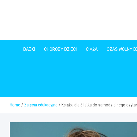
Skip
to
content
BAJKI
CHOROBY DZIECI
CIĄŻA
CZAS WOLNY DZ
Home
Zajęcia edukacyjne
Książki dla 8 latka do samodzielnego czyta