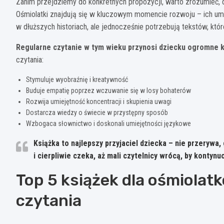
Zanim przejdziemy do konkretnych propozycji, warto zrozumieć, dl
Ośmiolatki znajdują się w kluczowym momencie rozwoju – ich umie
w dłuższych historiach, ale jednocześnie potrzebują tekstów, któr
Regularne czytanie w tym wieku przynosi dziecku ogromne k
czytania:
Stymuluje wyobraźnię i kreatywność
Buduje empatię poprzez wczuwanie się w losy bohaterów
Rozwija umiejętność koncentracji i skupienia uwagi
Dostarcza wiedzy o świecie w przystępny sposób
Wzbogaca słownictwo i doskonali umiejętności językowe
Książka to najlepszy przyjaciel dziecka – nie przerywa, 
i cierpliwie czeka, aż mali czytelnicy wrócą, by kontyn
Top 5 książek dla ośmiola
czytania