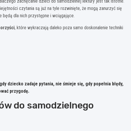
aczego zachęcanie dzieci do samodzielnej lektury jest tak istotne.
jętności czytania są już na tyle rozwinięte, że mogą zanurzyć się
e będą dla nich przystępne i wciągające.
orzyści
, które wykraczają daleko poza samo doskonalenie techniki
gdy dziecko zadaje pytania, nie śmieje się, gdy popełnia błędy,
uować przygodę.
tków do samodzielnego