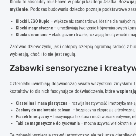
Klocki to absolutny must-have w pokoju każdego 4-latka.
Rozwijaj
myślenie
. Podczas budowania dziecko poznaje podstawowe zasady
Klocki LEGO Duplo
– większe niż standardowe, idealne dla małych rą
Klocki magnetyczne
– umożliwiają tworzenie trójwymiarowych kon
Klocki drewniane
– ekologiczne i trwałe, rozwijają kreatywność i ma
Zarówno dziewczynki, jak i chłopcy czerpią ogromną radość z bu
wybierają, choć i to nie jest regułą.
Zabawki sensoryczne i kreaty
Czterolatki uwielbiają doświadczać świata wszystkimi zmysłami. 
kształtów to dla nich fascynujące doświadczenia, które
wspierają
Ciastolina i masa plastyczna
– rozwija kreatywność i motorykę mał
Zestawy do malowania palcami
– bezpieczna ekspresja artystyczna, 
Piasek kinetyczny
– fascynująca tekstura i możliwości kreatywne, re
Tablice magnetyczne do rysowania
– można używać wielokrotnie, ws
Te zabawki wspierają rozwój artystyczny, ale też uczą cierpliwoś