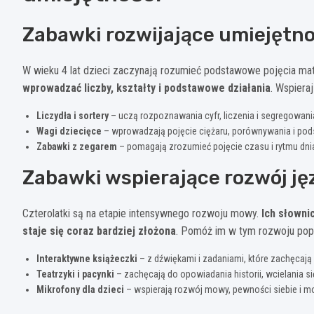
Zabawki rozwijające umiejętn
W wieku 4 lat dzieci zaczynają rozumieć podstawowe pojęcia m
wprowadzać liczby, kształty i podstawowe działania
. Wspiera
Liczydła i sortery
– uczą rozpoznawania cyfr, liczenia i segregowan
Wagi dziecięce
– wprowadzają pojęcie ciężaru, porównywania i pod
Zabawki z zegarem
– pomagają zrozumieć pojęcie czasu i rytmu dni
Zabawki wspierające rozwój j
Czterolatki są na etapie intensywnego rozwoju mowy.
Ich słowni
staje się coraz bardziej złożona
. Pomóż im w tym rozwoju pop
Interaktywne książeczki
– z dźwiękami i zadaniami, które zachęcają
Teatrzyki i pacynki
– zachęcają do opowiadania historii, wcielania się
Mikrofony dla dzieci
– wspierają rozwój mowy, pewności siebie i 