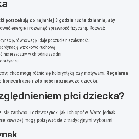
ka
ki potrzebują co najmniej 3 godzin ruchu dziennie, aby
ować energię i rozwinąć sprawność fizyczną. Rozważ:
rdynację, równowagę i daje poczucie niezależności
e koordynację wzrokowo-ruchową
nie przydatny w chłodniejsze dni
oordynacji
ców, choć mogą różnić się kolorystyką czy motywami.
Regularna
że koncentrację i zdolności poznawcze dziecka
.
zględnieniem płci dziecka?
i się zarówno u dziewczynek, jak i chłopców. Warto jednak
ć nie zawsze) mogą pokrywać się z tradycyjnymi wyborami:
ynek