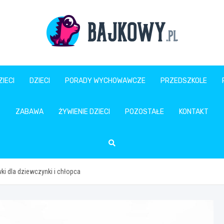
Bajkowy.pl
IECI
DZIECI
PORADY WYCHOWAWCZE
PRZEDSZKOLE
ZABAWA
ŻYWIENIE DZIECI
POZOSTAŁE
KONTAKT
ki dla dziewczynki i chłopca