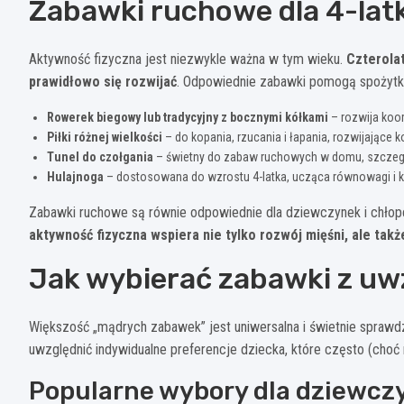
Zabawki ruchowe dla 4-lat
Aktywność fizyczna jest niezwykle ważna w tym wieku.
Czterolat
prawidłowo się rozwijać
. Odpowiednie zabawki pomogą spożytk
Rowerek biegowy lub tradycyjny z bocznymi kółkami
– rozwija koo
Piłki różnej wielkości
– do kopania, rzucania i łapania, rozwijając
Tunel do czołgania
– świetny do zabaw ruchowych w domu, szczegól
Hulajnoga
– dostosowana do wzrostu 4-latka, ucząca równowagi i k
Zabawki ruchowe są równie odpowiednie dla dziewczynek i chłop
aktywność fizyczna wspiera nie tylko rozwój mięśni, ale tak
Jak wybierać zabawki z uw
Większość „mądrych zabawek” jest uniwersalna i świetnie sprawdz
uwzględnić indywidualne preferencje dziecka, które często (cho
Popularne wybory dla dziewcz