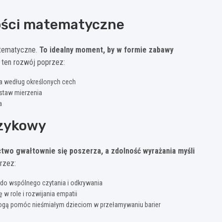
ości matematyczne
atematyczne.
To idealny moment, by w formie zabawy
j ten rozwój poprzez:
ia według określonych cech
staw mierzenia
a
ęzykowy
ctwo gwałtownie się poszerza, a zdolność wyrażania myśli
rzez:
 do wspólnego czytania i odkrywania
 w role i rozwijania empatii
mogą pomóc nieśmiałym dzieciom w przełamywaniu barier