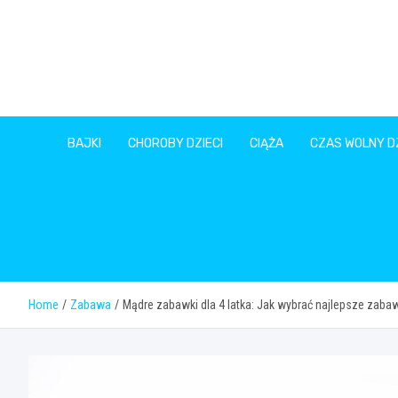
Skip
to
content
BAJKI
CHOROBY DZIECI
CIĄŻA
CZAS WOLNY DZ
Home
Zabawa
Mądre zabawki dla 4 latka: Jak wybrać najlepsze zabaw