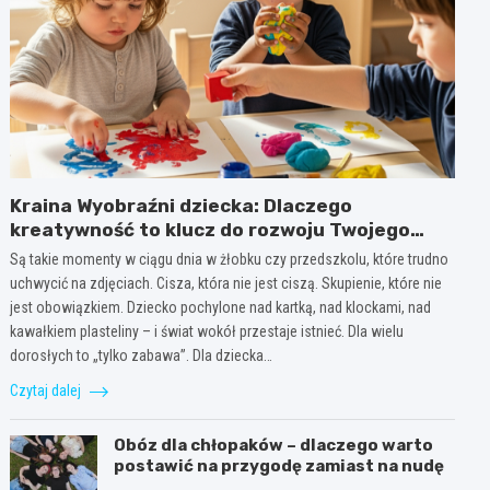
Kraina Wyobraźni dziecka: Dlaczego
kreatywność to klucz do rozwoju Twojego
dziecka?
Są takie momenty w ciągu dnia w żłobku czy przedszkolu, które trudno
uchwycić na zdjęciach. Cisza, która nie jest ciszą. Skupienie, które nie
jest obowiązkiem. Dziecko pochylone nad kartką, nad klockami, nad
kawałkiem plasteliny – i świat wokół przestaje istnieć. Dla wielu
dorosłych to „tylko zabawa”. Dla dziecka…
Czytaj dalej
Obóz dla chłopaków – dlaczego warto
postawić na przygodę zamiast na nudę