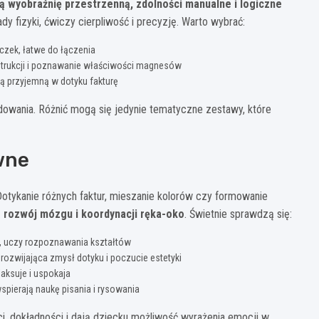
ą wyobraźnię przestrzenną, zdolności manualne i logiczne
 fizyki, ćwiczy cierpliwość i precyzję. Warto wybrać:
czek, łatwe do łączenia
strukcji i poznawanie właściwości magnesów
ją przyjemną w dotyku fakturę
dowania. Różnić mogą się jedynie tematyczne zestawy, które
wne
Dotykanie różnych faktur, mieszanie kolorów czy formowanie
 rozwój mózgu i koordynacji ręka-oko
. Świetnie sprawdzą się:
ą, uczy rozpoznawania kształtów
rozwijająca zmysł dotyku i poczucie estetyki
laksuje i uspokaja
pierają naukę pisania i rysowania
ci, dokładności i dają dziecku możliwość wyrażenia emocji w