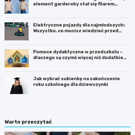
element garderoby stał się filarem
nowoczesnego kobiecego stylu?
Elektryczne pojazdy dla najmłodszych:
Wszystko, co musisz wiedzieć przed
zakupem!
Pomoce dydaktyczne w przedszkolu –
dlaczego są czymś więcej niż dodatkiem
do zajęć?
Jak wybrać sukienkę na zakończenie
roku szkolnego dla dziewczynki
C
K
o
s
p
i
o
ą
w
ż
Warto przeczytać
i
e
n
c
n
z