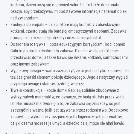
kotkami, dzieci uczą się odpowiedzialności. To także doskonała
okazja, aby przekazywać im podstawowe informacje na temat opieki
nad zwierzętami.
Zachęca do empatii – dzieci, które mają kontakt z zabawkowymi
kotkami, często stają się bardziej empatycznymi osobami. Zabawka
pomaga im zrozumieć potrzeby i uczucia innych istot.
Doskonała rozrywka – poza edukacyjnymi korzyściami, koci domek
Gabi to po prostu doskonała zabawa. Dzieci uwielbiają układać i
przestawiać domki, a także bawić się lalkami, kotkami, samochodami
oraz innymi zabawkami.
Wyjątkowy design – warto zaznaczyć, że to jest nie tylko zabawką, ale
też designerski element pokoju dziecięcego. Jego estetyczny wygląd
przyciąga uwagę i stanowi ozdobę wnętrza.
Trwała konstrukcja – kocie domki Gabi są solidnie zbudowane z
wytrzymałych materiałów, co oznacza, że ​​będą służyły przez wiele
lat. Nie musisz martwić się o to, że zabawka się zniszczy, co jest
szczególnie ważne, jeśli jest używana przez rodzeństwo. Dodatkowo
zabawki są wykonane z bezpiecznych i higienicznych materiałów,
dzięki czemu możesz je umyć, a dziecko dalej może się nimi bawić.