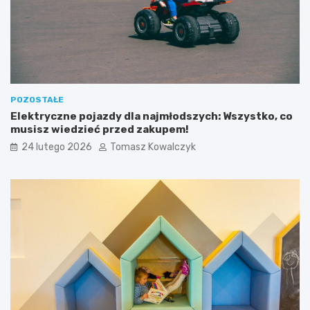
o
o
w
z
e
w
o
j
u
POZOSTAŁE
Elektryczne pojazdy dla najmłodszych: Wszystko, co
musisz wiedzieć przed zakupem!
24 lutego 2026
Tomasz Kowalczyk