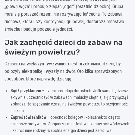
„głową węża” i próbuje złapać „ogon” (ostatnie dziecko). Grupa
musi się poruszać razem, nie rozrywając łańcucha. To zabawa
ruchowa, która uczy koordynacji grupowej, dostarcza mnóstwo
śmiechu i buduje poczucie jedności.
Jak zachęcić dzieci do zabaw na
świeżym powietrzu?
Czasem największym wyzwaniem jest przekonanie dzieci, by
odłożyły elektronikę i wyszły na dwór. Oto kilka sprawdzonych
sposobów, które naprawdę działają:
Bądź przykładem
– dzieci naśladują dorosłych. Jeśli sama będziesz
aktywnie uczestniczyć w zabawach, maluchy chętniej się przyłączą i
zobaczą, że spędzanie czasu na świeżym powietrzu to przyjemność,
nie kara.
Zaproś rówieśników
– obecność kolegów i koleżanek to często
najlepszy motywator. Zorganizuj mini-festiwal zabaw podwórkowych
i zaproś inne rodziny. Wspólna energia dzieci jest zaraźliwa!