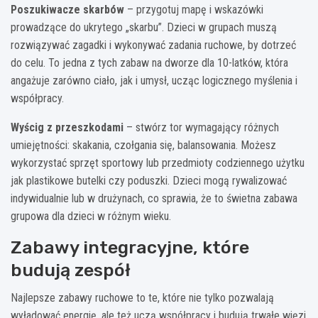
Poszukiwacze skarbów
– przygotuj mapę i wskazówki
prowadzące do ukrytego „skarbu”. Dzieci w grupach muszą
rozwiązywać zagadki i wykonywać zadania ruchowe, by dotrzeć
do celu. To jedna z tych zabaw na dworze dla 10-latków, która
angażuje zarówno ciało, jak i umysł, ucząc logicznego myślenia i
współpracy.
Wyścig z przeszkodami
– stwórz tor wymagający różnych
umiejętności: skakania, czołgania się, balansowania. Możesz
wykorzystać sprzęt sportowy lub przedmioty codziennego użytku
jak plastikowe butelki czy poduszki. Dzieci mogą rywalizować
indywidualnie lub w drużynach, co sprawia, że to świetna zabawa
grupowa dla dzieci w różnym wieku.
Zabawy integracyjne, które
budują zespół
Najlepsze zabawy ruchowe to te, które nie tylko pozwalają
wyładować energię, ale też uczą współpracy i budują trwałe więzi