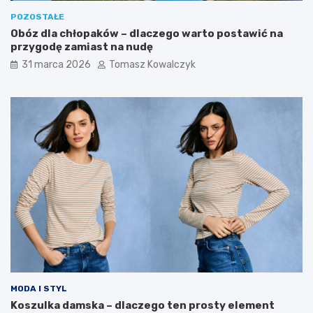
j
ć
POZOSTAŁE
ę
n
Obóz dla chłopaków – dlaczego warto postawić na
t
a
przygodę zamiast na nudę
n
r
o
ó
31 marca 2026
Tomasz Kowalczyk
ś
ż
c
n
i
e
r
e
o
t
z
a
w
p
o
y
j
r
o
o
w
z
e
w
o
j
u
MODA I STYL
Koszulka damska – dlaczego ten prosty element