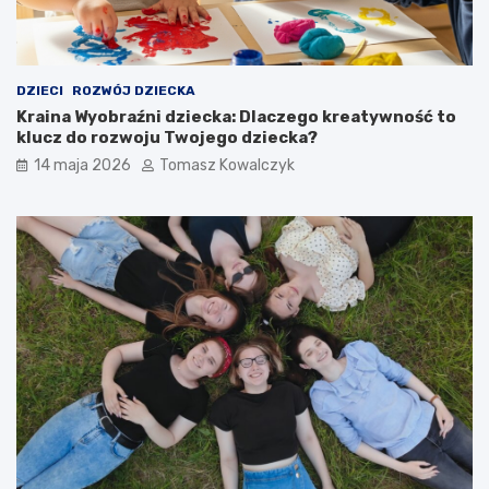
t
c
n
z
i
n
e
e
d
d
DZIECI
ROZWÓJ DZIECKA
z
l
Kraina Wyobraźni dziecka: Dlaczego kreatywność to
i
a
klucz do rozwoju Twojego dziecka?
e
d
14 maja 2026
Tomasz Kowalczyk
c
z
k
i
o
e
?
c
K
i
l
:
u
j
c
a
z
k
o
i
w
e
e
w
u
y
m
b
i
r
e
a