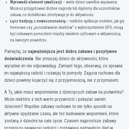
Wprowadź element rywalizacji
– wiele dzieci uwielbia wyzwania.
Możesz przygotować drobne nagrody lub dyplomy dla uczestników
zabaw, co dodatkowo zmotywuje je do aktywności.
Łącz tradycję z nowoczesnością
– niektóre aplikacje mobilne, jak gry
terenowe czy „poszukiwanie skarbów” z wykorzystaniem GPS, mogą
być ciekawym pomostem między światem cyfrowym a aktywnością
na świeżym powietrzu.
Pamiętaj, że
najważniejsza jest dobra zabawa i pozytywne
doświadczenia
. Nie zmuszaj dzieci do aktywności, które
wyraźnie im nie odpowiadają. Zamiast tego, obserwuj, co sprawia
im największą radość i rozwijaj te pomysły. Zajęcia ruchowe dla
dzieci powinny kojarzyć się z przyjemnością, nie z przymusem.
A Ty, jakie masz wspomnienia z dziecięcych zabaw na podwórku?
Może niektóre z nich warto przywrócić i pokazać swoim
dzieciom? Wspólne zabawy ruchowe to nie tylko sposób na
aktywne spędzanie czasu, ale też budowanie wspomnień, które
zostaną z dziećmi na całe życie. Czasem najprostsze zabawy
przynoszą najwięcej radości i zostawiają najtrwalszy ślad w