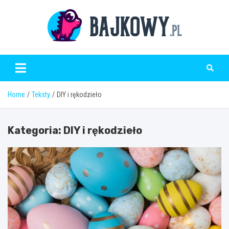
Skip
to
content
Bajkowy.pl
Home
Teksty
DIY i rękodzieło
Kategoria:
DIY i rękodzieło