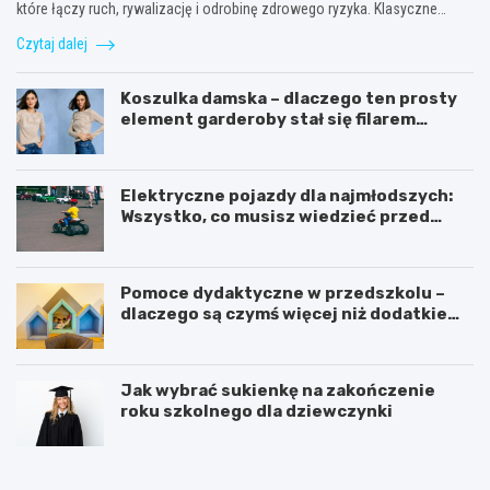
które łączy ruch, rywalizację i odrobinę zdrowego ryzyka. Klasyczne…
Czytaj dalej
Koszulka damska – dlaczego ten prosty
element garderoby stał się filarem
nowoczesnego kobiecego stylu?
Elektryczne pojazdy dla najmłodszych:
Wszystko, co musisz wiedzieć przed
zakupem!
Pomoce dydaktyczne w przedszkolu –
dlaczego są czymś więcej niż dodatkiem
do zajęć?
Jak wybrać sukienkę na zakończenie
roku szkolnego dla dziewczynki
C
K
o
s
p
i