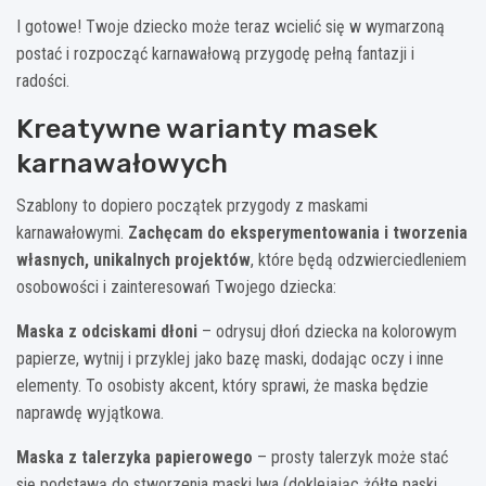
I gotowe! Twoje dziecko może teraz wcielić się w wymarzoną
postać i rozpocząć karnawałową przygodę pełną fantazji i
radości.
Kreatywne warianty masek
karnawałowych
Szablony to dopiero początek przygody z maskami
karnawałowymi.
Zachęcam do eksperymentowania i tworzenia
własnych, unikalnych projektów
, które będą odzwierciedleniem
osobowości i zainteresowań Twojego dziecka:
Maska z odciskami dłoni
– odrysuj dłoń dziecka na kolorowym
papierze, wytnij i przyklej jako bazę maski, dodając oczy i inne
elementy. To osobisty akcent, który sprawi, że maska będzie
naprawdę wyjątkowa.
Maska z talerzyka papierowego
– prosty talerzyk może stać
się podstawą do stworzenia maski lwa (doklejając żółte paski