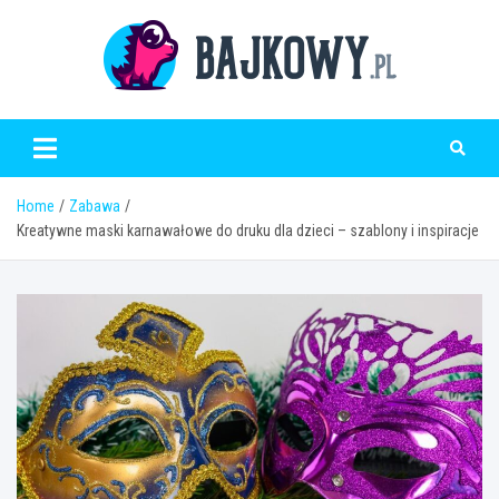
Skip
to
content
Bajkowy.pl
Home
Zabawa
Kreatywne maski karnawałowe do druku dla dzieci – szablony i inspiracje