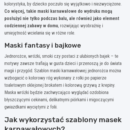
kolorystyka, by dziecko poczuło się wyjątkowo i niezwyciężone.
Co więcej, takie maski karnawałowe do wydruku mogą
posłużyć nie tylko podczas balu, ale również jako element
codziennej zabawy w domu
, rozwijając wyobraźnię i
umiejętność wcielania się w różne role.
Maski fantasy i bajkowe
Jednorożce, wróżki, smoki czy postaci z ulubionych bajek – te
motywy zawsze trafiają w gusta dzieci i przenoszą je do świata
magii i przygód. Szablon maski karnawałowej jednorożca można
wzbogacić o kolorowy róg wykonany z rolki po papierze
toaletowym oklejonej brokatem i kolorową grzywą z krepiny.
Maska wróżki będzie zachwycająco wyglądać ozdobiona
błyszczącymi cekinami, delikatnymi piórkami i migoczącymi
gwiazdkami wyciętymi z folii.
Jak wykorzystać szablony masek
karnawałowych?