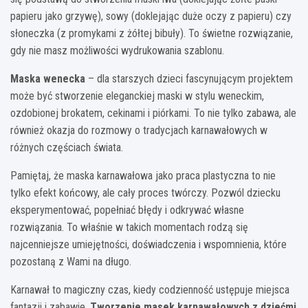
papieru jako grzywę), sowy (doklejając duże oczy z papieru) czy
słoneczka (z promykami z żółtej bibuły). To świetne rozwiązanie,
gdy nie masz możliwości wydrukowania szablonu.
Maska wenecka
– dla starszych dzieci fascynującym projektem
może być stworzenie eleganckiej maski w stylu weneckim,
ozdobionej brokatem, cekinami i piórkami. To nie tylko zabawa, ale
również okazja do rozmowy o tradycjach karnawałowych w
różnych częściach świata.
Pamiętaj, że maska karnawałowa jako praca plastyczna to nie
tylko efekt końcowy, ale cały proces twórczy. Pozwól dziecku
eksperymentować, popełniać błędy i odkrywać własne
rozwiązania. To właśnie w takich momentach rodzą się
najcenniejsze umiejętności, doświadczenia i wspomnienia, które
pozostaną z Wami na długo.
Karnawał to magiczny czas, kiedy codzienność ustępuje miejsca
fantazji i zabawie.
Tworzenie masek karnawałowych z dziećmi