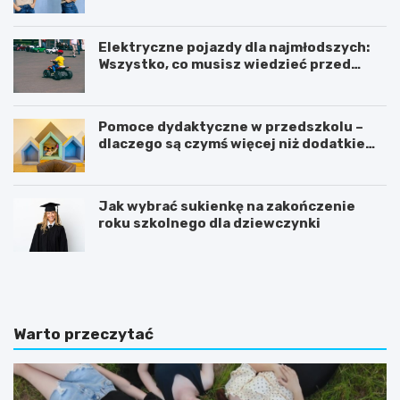
nowoczesnego kobiecego stylu?
Elektryczne pojazdy dla najmłodszych:
Wszystko, co musisz wiedzieć przed
zakupem!
Pomoce dydaktyczne w przedszkolu –
dlaczego są czymś więcej niż dodatkiem
do zajęć?
Jak wybrać sukienkę na zakończenie
roku szkolnego dla dziewczynki
C
K
o
s
p
i
o
ą
w
ż
Warto przeczytać
i
e
n
c
n
z
o
k