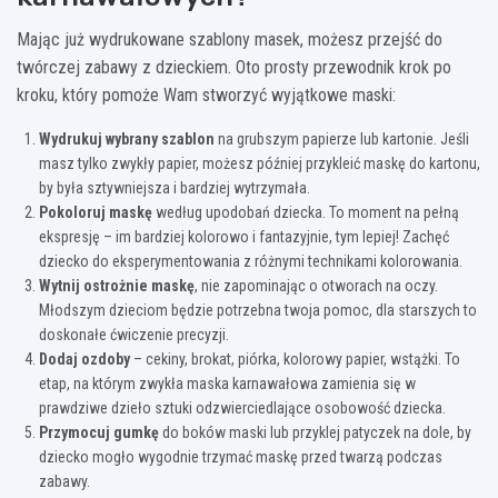
Mając już wydrukowane szablony masek, możesz przejść do
twórczej zabawy z dzieckiem. Oto prosty przewodnik krok po
kroku, który pomoże Wam stworzyć wyjątkowe maski:
Wydrukuj wybrany szablon
na grubszym papierze lub kartonie. Jeśli
masz tylko zwykły papier, możesz później przykleić maskę do kartonu,
by była sztywniejsza i bardziej wytrzymała.
Pokoloruj maskę
według upodobań dziecka. To moment na pełną
ekspresję – im bardziej kolorowo i fantazyjnie, tym lepiej! Zachęć
dziecko do eksperymentowania z różnymi technikami kolorowania.
Wytnij ostrożnie maskę
, nie zapominając o otworach na oczy.
Młodszym dzieciom będzie potrzebna twoja pomoc, dla starszych to
doskonałe ćwiczenie precyzji.
Dodaj ozdoby
– cekiny, brokat, piórka, kolorowy papier, wstążki. To
etap, na którym zwykła maska karnawałowa zamienia się w
prawdziwe dzieło sztuki odzwierciedlające osobowość dziecka.
Przymocuj gumkę
do boków maski lub przyklej patyczek na dole, by
dziecko mogło wygodnie trzymać maskę przed twarzą podczas
zabawy.