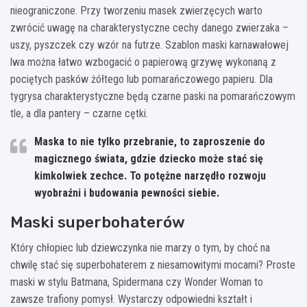
nieograniczone. Przy tworzeniu masek zwierzęcych warto
zwrócić uwagę na charakterystyczne cechy danego zwierzaka –
uszy, pyszczek czy wzór na futrze. Szablon maski karnawałowej
lwa można łatwo wzbogacić o papierową grzywę wykonaną z
pociętych pasków żółtego lub pomarańczowego papieru. Dla
tygrysa charakterystyczne będą czarne paski na pomarańczowym
tle, a dla pantery – czarne cętki.
Maska to nie tylko przebranie, to zaproszenie do
magicznego świata, gdzie dziecko może stać się
kimkolwiek zechce. To potężne narzędło rozwoju
wyobraźni i budowania pewności siebie.
Maski superbohaterów
Który chłopiec lub dziewczynka nie marzy o tym, by choć na
chwilę stać się superbohaterem z niesamowitymi mocami? Proste
maski w stylu Batmana, Spidermana czy Wonder Woman to
zawsze trafiony pomysł. Wystarczy odpowiedni kształt i