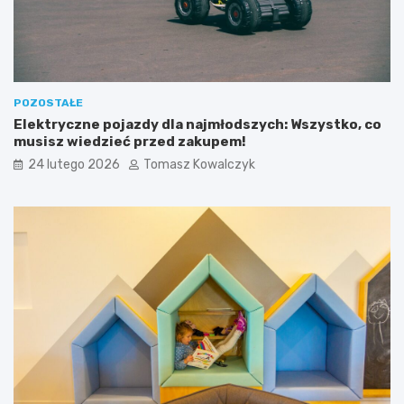
e
w
o
j
u
POZOSTAŁE
Elektryczne pojazdy dla najmłodszych: Wszystko, co
musisz wiedzieć przed zakupem!
24 lutego 2026
Tomasz Kowalczyk