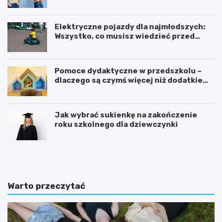
nowoczesnego kobiecego stylu?
Elektryczne pojazdy dla najmłodszych:
Wszystko, co musisz wiedzieć przed
zakupem!
Pomoce dydaktyczne w przedszkolu –
dlaczego są czymś więcej niż dodatkiem
do zajęć?
Jak wybrać sukienkę na zakończenie
roku szkolnego dla dziewczynki
C
K
o
s
p
i
o
ą
w
ż
Warto przeczytać
i
e
n
c
n
z
o
k