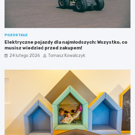
w
z
e
w
o
j
u
POZOSTAŁE
Elektryczne pojazdy dla najmłodszych: Wszystko, co
musisz wiedzieć przed zakupem!
24 lutego 2026
Tomasz Kowalczyk