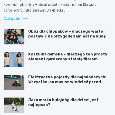
kawałkiem plasteliny – i świat wokół przestaje istnieć. Dla wielu
dorosłych to „tylko zabawa”. Dla dziecka…
Czytaj dalej
Obóz dla chłopaków – dlaczego warto
postawić na przygodę zamiast na nudę
Koszulka damska – dlaczego ten prosty
element garderoby stał się filarem
nowoczesnego kobiecego stylu?
Elektryczne pojazdy dla najmłodszych:
Wszystko, co musisz wiedzieć przed
zakupem!
Jaka marka hulajnóg dla dzieci jest
najlepsza?
C
K