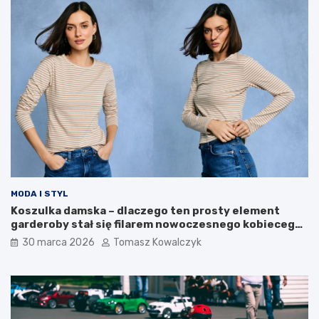
i
e
r
e
o
t
z
a
w
p
o
y
j
r
o
o
w
z
e
w
o
j
u
MODA I STYL
Koszulka damska – dlaczego ten prosty element
garderoby stał się filarem nowoczesnego kobiecego
stylu?
30 marca 2026
Tomasz Kowalczyk