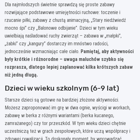
Dla najmłodszych świetnie sprawdzą się proste zabawy
rozwijające podstawowe umiejętności ruchowe: toczenie i
rzucanie piłki, zabawy z chustą animacyjną, „Stary niedźwiedź
mocno śpi” czy „Balonowe odbijanie”. Dzieci w tym wieku
uwielbiają naśladować ruchy zwierząt – zabawa w „małpki”,
„żabki” czy „kangury” dostarczy im mnóstwo radości,
jednocześnie wzmacniając całe ciało.
Pamiętaj, aby aktywności
były krótkie i różnorodne – uwaga maluchów szybko się
rozprasza, dlatego lepiej zaplanować kilka krótszych zabaw
niż jedną długą.
Dzieci w wieku szkolnym (6-9 lat)
Starsze dzieci są gotowe na bardziej złożone aktywności.
Możesz zaproponować im grę w dwa ognie, wyścigi w workach,
zabawę w berka z różnymi wariantami (berka kucanego,
zamrażanego) czy tor przeszkód. W tym wieku dzieci chętnie
uczestniczą też w grach zespołowych, które uczą współpracy i
zdrowej rywalizacji. To doskonały moment, by wprowadzać