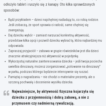
odłożyło tablet i ruszyło się z kanapy. Oto kilka sprawdzonych
sposobów:
Bądź przykładem – dzieci najchętniej naśladują to, co robią rodzice.
Jeśli zobaczą, że sport sprawia ci radość, same chętniej się
zaangażują.
Daj dziecku wybór – zamiast narzucać konkretną aktywność,
przedstaw kilka opcji i pozwól dziecku wybrać tę, która najbardziej mu
odpowiada.
Zapraszaj przyjaciół – zabawa w grupie rówieśników jest dla dzieci
znacznie atrakcyjniejsza niż aktywność w pojedynkę.
Wykorzystuj naturalne zainteresowania dziecka – jeśli twoja pociecha
uwielbia dinozaury, możesz zorganizować „polowanie na dinozaury”
w parku, podczas którego będziecie intensywnie się ruszać.
Pamiętaj o nagradzaniu – nie chodzi o materialne prezenty, ale o
szczerą pochwałę i docenienie wysiłku dziecka.
Najważniejsze, by aktywność fizyczna kojarzyła się
dziecku z przyjemnością i dobrą zabawą, a nie z
przymusem czy nadmierną rywalizacją.