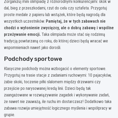
Zorganizuj mini olimpiadę z różnorodnymi konkurencjami: skok w
dal, bieg z przeszkodami, rzut do celu czy sztafeta. Przygotuj
proste medale z papieru lub wstążek, które będą nagrodą dla
wszystkich uczestników.
Pamiętaj, że w tych zabawach nie
chodzi o wyłonienie zwycięzcy, ale o dobrą zabawę i wspólne
przeżywanie emocji.
Taka olimpiada może stać się rodzinną
tradycją powtarzaną co roku, do której dzieci będą wracać we
wspomnieniach nawet jako dorośli.
Podchody sportowe
Klasyczne podchody można wzbogacić o elementy sportowe.
Przygotuj na trasie stacje z zadaniami ruchowymi: 10 pajacyków,
żabie skoki, toczenie piłki slalomem między drzewami czy
przejście po narysowanej kredą linii. Dzieci będą tak
zaangażowane w rozwiązywanie zagadek i wykonywanie zadań,
że nawet nie zauważą, ile ruchu im dostarczasz! Dodatkowo taka
zabawa rozwija umiejętność logicznego myślenia i współpracy w
grupie.