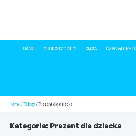
Skip
to
content
BAJKI
CHOROBY DZIECI
CIĄŻA
CZAS WOLNY DZ
Home
Teksty
Prezent dla dziecka
Kategoria:
Prezent dla dziecka