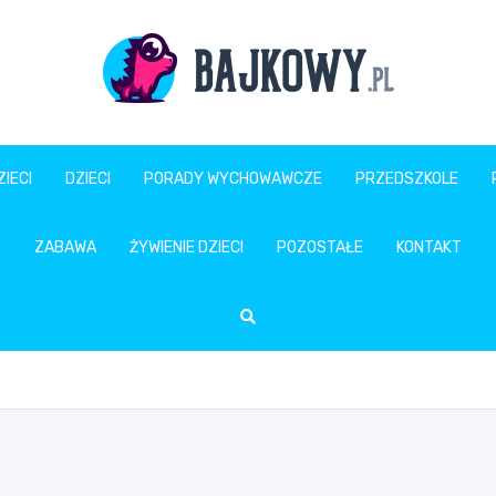
Bajkowy.pl
IECI
DZIECI
PORADY WYCHOWAWCZE
PRZEDSZKOLE
ZABAWA
ŻYWIENIE DZIECI
POZOSTAŁE
KONTAKT