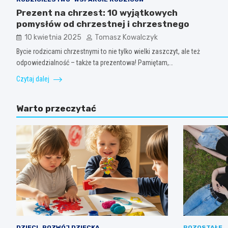
Prezent na chrzest: 10 wyjątkowych
pomysłów od chrzestnej i chrzestnego
10 kwietnia 2025
Tomasz Kowalczyk
Bycie rodzicami chrzestnymi to nie tylko wielki zaszczyt, ale też
odpowiedzialność – także ta prezentowa! Pamiętam,…
Czytaj dalej
Warto przeczytać
DZIECI
ROZWÓJ DZIECKA
POZOSTAŁE