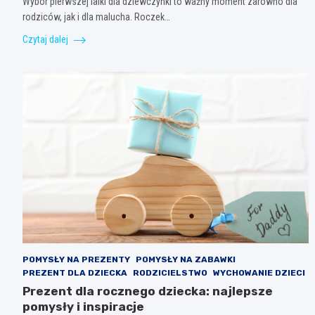
Wybór pierwszej lalki dla dziewczynki to ważny moment zarówno dla
rodziców, jak i dla malucha. Roczek…
Czytaj dalej
POMYSŁY NA PREZENTY
POMYSŁY NA ZABAWKI
PREZENT DLA DZIECKA
RODZICIELSTWO
WYCHOWANIE DZIECI
Prezent dla rocznego dziecka: najlepsze
pomysły i inspiracje