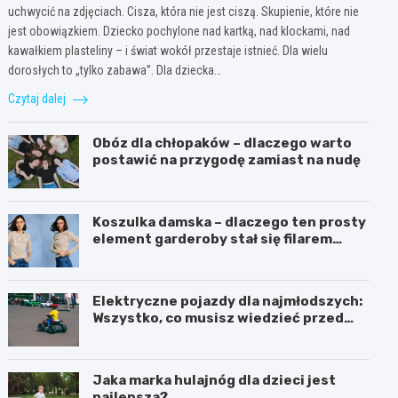
uchwycić na zdjęciach. Cisza, która nie jest ciszą. Skupienie, które nie
jest obowiązkiem. Dziecko pochylone nad kartką, nad klockami, nad
kawałkiem plasteliny – i świat wokół przestaje istnieć. Dla wielu
dorosłych to „tylko zabawa”. Dla dziecka…
Czytaj dalej
Obóz dla chłopaków – dlaczego warto
postawić na przygodę zamiast na nudę
Koszulka damska – dlaczego ten prosty
element garderoby stał się filarem
nowoczesnego kobiecego stylu?
Elektryczne pojazdy dla najmłodszych:
Wszystko, co musisz wiedzieć przed
zakupem!
Jaka marka hulajnóg dla dzieci jest
najlepsza?