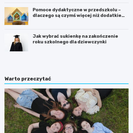
Pomoce dydaktyczne w przedszkolu –
dlaczego są czymś więcej niż dodatkiem
do zajęć?
Jak wybrać sukienkę na zakończenie
roku szkolnego dla dziewczynki
C
K
o
s
p
i
o
ą
w
ż
Warto przeczytać
i
e
n
c
n
z
o
k
u
i
m
s
i
e
e
n
ć
s
2
o