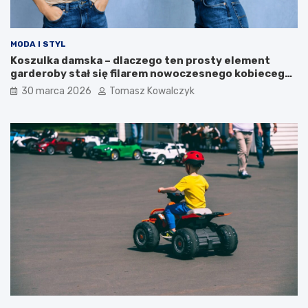
i
r
e
a
j
ć
MODA I STYL
ę
n
Koszulka damska – dlaczego ten prosty element
t
a
garderoby stał się filarem nowoczesnego kobiecego
n
r
stylu?
o
ó
30 marca 2026
Tomasz Kowalczyk
ś
ż
c
n
i
e
r
e
o
t
z
a
w
p
o
y
j
r
o
o
w
z
e
w
o
j
u