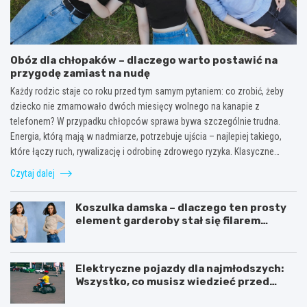
Obóz dla chłopaków – dlaczego warto postawić na
przygodę zamiast na nudę
Każdy rodzic staje co roku przed tym samym pytaniem: co zrobić, żeby
dziecko nie zmarnowało dwóch miesięcy wolnego na kanapie z
telefonem? W przypadku chłopców sprawa bywa szczególnie trudna.
Energia, którą mają w nadmiarze, potrzebuje ujścia – najlepiej takiego,
które łączy ruch, rywalizację i odrobinę zdrowego ryzyka. Klasyczne…
Czytaj dalej
Koszulka damska – dlaczego ten prosty
element garderoby stał się filarem
nowoczesnego kobiecego stylu?
Elektryczne pojazdy dla najmłodszych:
Wszystko, co musisz wiedzieć przed
zakupem!