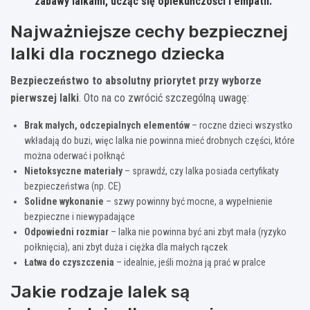
zabawy lalkami, ucząc się opiekuńczości i empatii.
Najważniejsze cechy bezpiecznej
lalki dla rocznego dziecka
Bezpieczeństwo to absolutny priorytet przy wyborze
pierwszej lalki
. Oto na co zwrócić szczególną uwagę:
Brak małych, odczepialnych elementów
– roczne dzieci wszystko
wkładają do buzi, więc lalka nie powinna mieć drobnych części, które
można oderwać i połknąć
Nietoksyczne materiały
– sprawdź, czy lalka posiada certyfikaty
bezpieczeństwa (np. CE)
Solidne wykonanie
– szwy powinny być mocne, a wypełnienie
bezpieczne i niewypadające
Odpowiedni rozmiar
– lalka nie powinna być ani zbyt mała (ryzyko
połknięcia), ani zbyt duża i ciężka dla małych rączek
Łatwa do czyszczenia
– idealnie, jeśli można ją prać w pralce
Jakie rodzaje lalek są