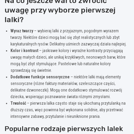
Na co jeszcze warto zwrócić
uwagę przy wyborze pierwszej
lalki?
Wyraz twarzy
– wybieraj lalki z przyjaznym, pogodnym wyrazem
twarzy. Niektóre dzieci mogą bać się zbyt realistycznych lub zbyt
karykaturalnych rysów. Delikatny uśmiech zazwyczaj działa najlepiej.
Kolor i kontrast
– jaskrawe kolory i wyraźne kontrasty przyciągają
uwagę małych dzieci, ale unikaj krzykliwych, neonowych barw, które
mogą być zbyt stymulujące. Pastelowe lub naturalne kolory
sprawdzają się świetnie.
Dodatkowe funkcje sensoryczne
– niektóre lalki mają elementy
sensoryczne (różne faktury materiałów, szeleszczące części,
delikatne dzwoneczki). Mogą one dodatkowo stymulować rozwój
dziecka, wspierając poznawanie świata różnymi zmysłami.
Trwałość
– pierwsza lalka często staje się ukochaną przytulanką na
dłuższy czas, więc powinna być wykonana solidnie, aby przetrwać
intensywne zabawy, przytulanie i nieuniknione prania.
Popularne rodzaje pierwszych lalek