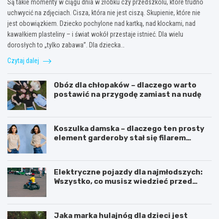
Są takie momenty w ciągu dnia w żłobku czy przedszkolu, które trudno
uchwycić na zdjęciach. Cisza, która nie jest ciszą. Skupienie, które nie
jest obowiązkiem. Dziecko pochylone nad kartką, nad klockami, nad
kawałkiem plasteliny – i świat wokół przestaje istnieć. Dla wielu
dorosłych to „tylko zabawa”. Dla dziecka…
Czytaj dalej
Obóz dla chłopaków – dlaczego warto
postawić na przygodę zamiast na nudę
Koszulka damska – dlaczego ten prosty
element garderoby stał się filarem
nowoczesnego kobiecego stylu?
Elektryczne pojazdy dla najmłodszych:
Wszystko, co musisz wiedzieć przed
zakupem!
Jaka marka hulajnóg dla dzieci jest