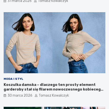
31 marca 2026
Tomasz Kowalczyk
ś
ż
c
n
i
e
r
e
o
t
z
a
w
p
o
y
j
r
o
o
w
z
e
w
o
j
u
MODA I STYL
Koszulka damska – dlaczego ten prosty element
garderoby stał się filarem nowoczesnego kobiecego
stylu?
30 marca 2026
Tomasz Kowalczyk