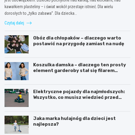
kawałkiem plasteliny – i świat wokół przestaje istnieć. Dla wielu
dorosłych to „tylko zabawa”. Dla dziecka…
Czytaj dalej
Obóz dla chłopaków – dlaczego warto
postawić na przygodę zamiast na nudę
Koszulka damska – dlaczego ten prosty
element garderoby stał się filarem
nowoczesnego kobiecego stylu?
Elektryczne pojazdy dla najmłodszych:
Wszystko, co musisz wiedzieć przed
zakupem!
Jaka marka hulajnóg dla dzieci jest
najlepsza?
C
K