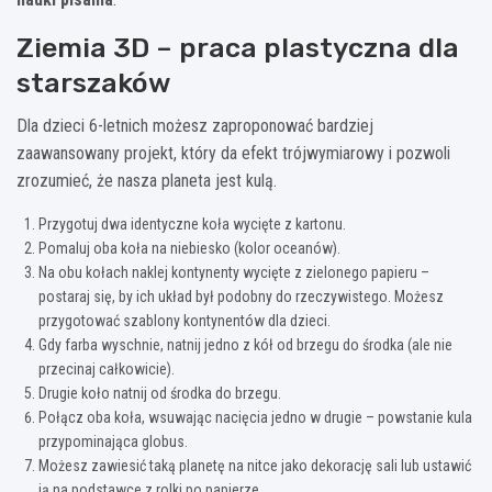
Ziemia 3D – praca plastyczna dla
starszaków
Dla dzieci 6-letnich możesz zaproponować bardziej
zaawansowany projekt, który da efekt trójwymiarowy i pozwoli
zrozumieć, że nasza planeta jest kulą.
Przygotuj dwa identyczne koła wycięte z kartonu.
Pomaluj oba koła na niebiesko (kolor oceanów).
Na obu kołach naklej kontynenty wycięte z zielonego papieru –
postaraj się, by ich układ był podobny do rzeczywistego. Możesz
przygotować szablony kontynentów dla dzieci.
Gdy farba wyschnie, natnij jedno z kół od brzegu do środka (ale nie
przecinaj całkowicie).
Drugie koło natnij od środka do brzegu.
Połącz oba koła, wsuwając nacięcia jedno w drugie – powstanie kula
przypominająca globus.
Możesz zawiesić taką planetę na nitce jako dekorację sali lub ustawić
ją na podstawce z rolki po papierze.