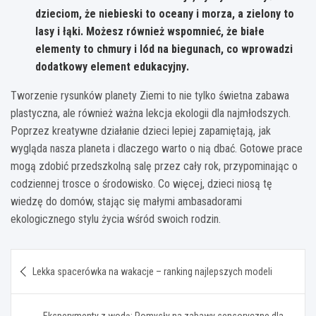
dzieciom, że niebieski to oceany i morza, a zielony to
lasy i łąki.
Możesz również wspomnieć, że białe
elementy to chmury i lód na biegunach, co wprowadzi
dodatkowy element edukacyjny
.
Tworzenie rysunków planety Ziemi to nie tylko świetna zabawa
plastyczna, ale również ważna lekcja ekologii dla najmłodszych.
Poprzez kreatywne działanie dzieci lepiej zapamiętają, jak
wygląda nasza planeta i dlaczego warto o nią dbać. Gotowe prace
mogą zdobić przedszkolną salę przez cały rok, przypominając o
codziennej trosce o środowisko. Co więcej, dzieci niosą tę
wiedzę do domów, stając się małymi ambasadorami
ekologicznego stylu życia wśród swoich rodzin.
Nawigacja
Lekka spacerówka na wakacje – ranking najlepszych modeli
wpisu
Eksperymenty z wodą: Pomysły na zabawy sensoryczne dla