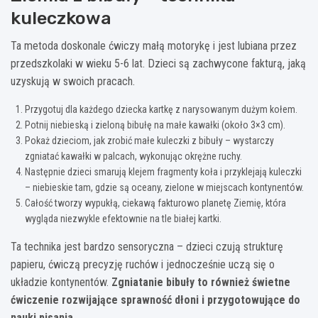
kuleczkowa
Ta metoda doskonale ćwiczy małą motorykę i jest lubiana przez
przedszkolaki w wieku 5-6 lat. Dzieci są zachwycone fakturą, jaką
uzyskują w swoich pracach.
Przygotuj dla każdego dziecka kartkę z narysowanym dużym kołem.
Potnij niebieską i zieloną bibułę na małe kawałki (około 3×3 cm).
Pokaż dzieciom, jak zrobić małe kuleczki z bibuły – wystarczy
zgniatać kawałki w palcach, wykonując okrężne ruchy.
Następnie dzieci smarują klejem fragmenty koła i przyklejają kuleczki
– niebieskie tam, gdzie są oceany, zielone w miejscach kontynentów.
Całość tworzy wypukłą, ciekawą fakturowo planetę Ziemię, która
wygląda niezwykle efektownie na tle białej kartki.
Ta technika jest bardzo sensoryczna – dzieci czują strukturę
papieru, ćwiczą precyzję ruchów i jednocześnie uczą się o
układzie kontynentów.
Zgniatanie bibuły to również świetne
ćwiczenie rozwijające sprawność dłoni i przygotowujące do
nauki pisania
.