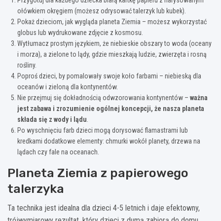
ołówkiem okręgiem (możesz odrysować talerzyk lub kubek).
Pokaż dzieciom, jak wygląda planeta Ziemia – możesz wykorzystać
globus lub wydrukowane zdjęcie z kosmosu.
Wytłumacz prostym językiem, że niebieskie obszary to woda (oceany
i morza), a zielone to lądy, gdzie mieszkają ludzie, zwierzęta i rosną
rośliny.
Poproś dzieci, by pomalowały swoje koło farbami – niebieską dla
oceanów i zieloną dla kontynentów.
Nie przejmuj się dokładnością odwzorowania kontynentów –
ważna
jest zabawa i zrozumienie ogólnej koncepcji, że nasza planeta
składa się z wody i lądu
.
Po wyschnięciu farb dzieci mogą dorysować flamastrami lub
kredkami dodatkowe elementy: chmurki wokół planety, drzewa na
lądach czy fale na oceanach.
Planeta Ziemia z papierowego
talerzyka
Ta technika jest idealna dla dzieci 4-5 letnich i daje efektowny,
trójwymiarowy rezultat, który dzieci z dumą zabiorą do domu.