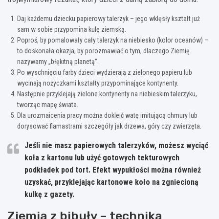
Daj każdemu dziecku papierowy talerzyk – jego wklęsły kształt już
sam w sobie przypomina kulę ziemską.
Poproś, by pomalowały cały talerzyk na niebiesko (kolor oceanów) –
to doskonała okazja, by porozmawiać o tym, dlaczego Ziemię
nazywamy „błękitną planetą”.
Po wyschnięciu farby dzieci wydzierają z zielonego papieru lub
wycinają nożyczkami kształty przypominające kontynenty.
Następnie przyklejają zielone kontynenty na niebieskim talerzyku,
tworząc mapę świata.
Dla urozmaicenia pracy można dokleić watę imitującą chmury lub
dorysować flamastrami szczegóły jak drzewa, góry czy zwierzęta.
Jeśli nie masz papierowych talerzyków, możesz wyciąć
koła z kartonu lub użyć gotowych tekturowych
podkładek pod tort. Efekt wypukłości można również
uzyskać, przyklejając kartonowe koło na zgniecioną
kulkę z gazety.
Ziemia z bibuły – technika